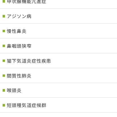
甲状腺機能亢進症
アジソン病
慢性鼻炎
鼻咽頭狭窄
猫下気道炎症性疾患
間質性肺炎
喉頭炎
短頭種気道症候群