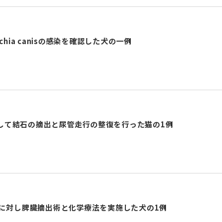
hia canisの感染を確認した犬の一例
して結石の摘出と尿管走行の整復を行った猫の1例
腫に対し脾臓摘出術と化学療法を実施した犬の1例