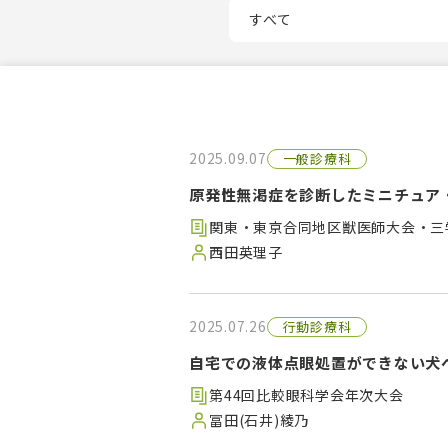
2025.09.07
一般診療科
原発性無渇症を診断したミニチュア
関東・東京合同地区獣医師大会・三
西田英理子
2025.07.26
行動診療科
自宅での液体点眼処置ができない犬への
第44回比較眼科学会年次大会
冨田(石井)綾乃