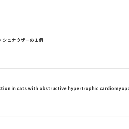
・シュナウザーの１例
ction in cats with obstructive hypertrophic cardiomyop