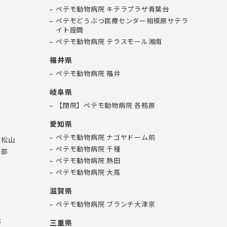
ペテモ動物病院 キテラプラザ青葉台
ペテモどうぶつ医療センター相模原サテラ
イト座間
ペテモ動物病院 テラスモール湘南
福井県
ペテモ動物病院 福井
岐阜県
【閉院】ペテモ動物病院 各務原
愛知県
ペテモ動物病院 ナゴヤドーム前
東松山
ペテモ動物病院 千種
日部
ペテモ動物病院 熱田
ペテモ動物病院 大高
滋賀県
ペテモ動物病院 ブランチ大津京
ン
郷
三重県