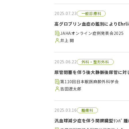
2025.07.23
一般診療科
高グロブリン血症の鑑別によりEhrlic
JAHAオンライン症例発表会2025
井上 開
2025.06.22
外科・整形外科
尿管閉塞を伴う後大静脈後尿管に対
第110回日本獣医麻酔外科学会
吉田遼太郎
2025.03.16
腫瘍科
汎血球減少症を伴う関脾臓型ﾘﾝﾊﾟ