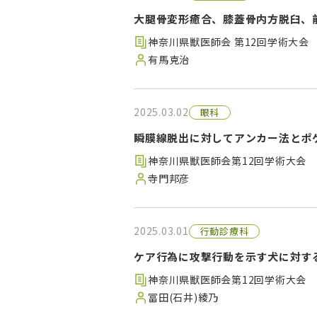
大腿骨変形癒合、膝蓋骨内方脱臼、
神奈川県獣医師会 第12回学術大会
有馬克治
2025.03.02
眼科
瞬膜線脱出に対してアンカー法とポ
神奈川県獣医師会第12回学術大会
寺門邦彦
2025.03.01
行動診療科
ケア行為に攻撃行動を示す犬に対す
神奈川県獣医師会第12回学術大会
冨田(石井)綾乃