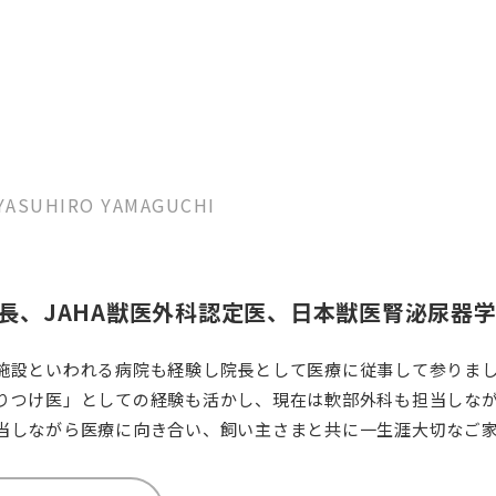
YASUHIRO YAMAGUCHI
長、JAHA獣医外科認定医、日本獣医腎泌尿器
施設といわれる病院も経験し院長として医療に従事して参りま
りつけ医」としての経験も活かし、現在は軟部外科も担当しな
当しながら医療に向き合い、飼い主さまと共に一生涯大切なご
ありましたらご相談ください。