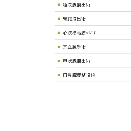
唾液腺摘出術
腎臓摘出術
心膜横隔膜ﾍﾙﾆｱ
耳血腫手術
甲状腺摘出術
口鼻腔瘻整復術