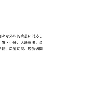
様々な外科的疾患に対応し
、胃・小腸、大腸嚢腫、会
手術、尿道切開、膀胱切開