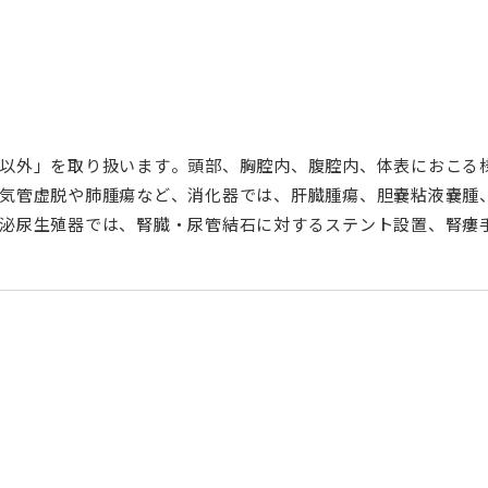
以外」を取り扱います。頭部、胸腔内、腹腔内、体表におこる
気管虚脱や肺腫瘍など、消化器では、肝臓腫瘍、胆嚢粘液嚢腫
泌尿生殖器では、腎臓・尿管結石に対するステント設置、腎瘻