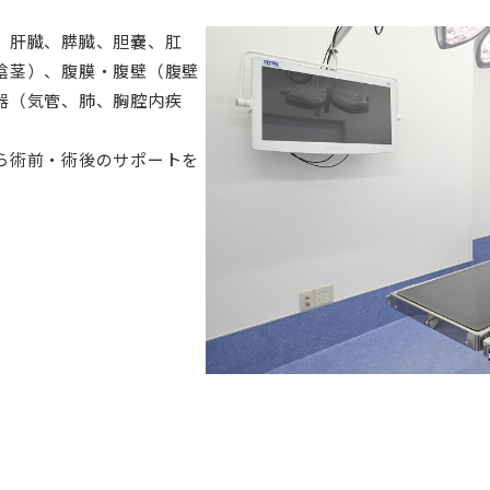
、肝臓、膵臓、胆嚢、肛
陰茎）、腹膜・腹壁（腹壁
器（気管、肺、胸腔内疾
ら術前・術後のサポートを