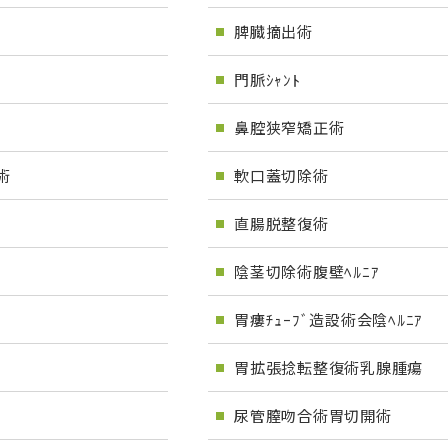
脾臓摘出術
門脈ｼｬﾝﾄ
鼻腔狭窄矯正術
術
軟口蓋切除術
直腸脱整復術
陰茎切除術腹壁ﾍﾙﾆｱ
胃瘻ﾁｭｰﾌﾞ造設術会陰ﾍﾙﾆｱ
胃拡張捻転整復術乳腺腫瘍
尿管膣吻合術胃切開術