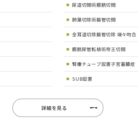
尿道切開術膀胱切開
肺葉切除術腸管切開
全耳道切除腸管切除 端々吻合
膀胱尿管転植術帝王切開
腎瘻チューブ設置子宮蓄膿症
SUB設置
詳細を見る