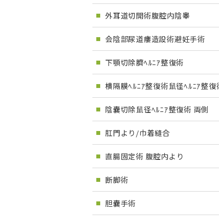
外耳道切開術腹腔内陰睾
会陰部尿道瘻造設術避妊手術
下顎切除臍ﾍﾙﾆｱ整復術
横隔膜ﾍﾙﾆｱ整復術鼠径ﾍﾙﾆｱ整復
陰嚢切除鼠径ﾍﾙﾆｱ整復術 両側
肛門より/巾着縫合
直腸固定術 腹腔内より
断脚術
胆嚢手術