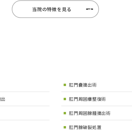
当院の特徴を見る
肛門嚢摘出術
摘出
肛門周囲瘻整復術
肛門周囲腺腫摘出術
肛門腺破裂処置