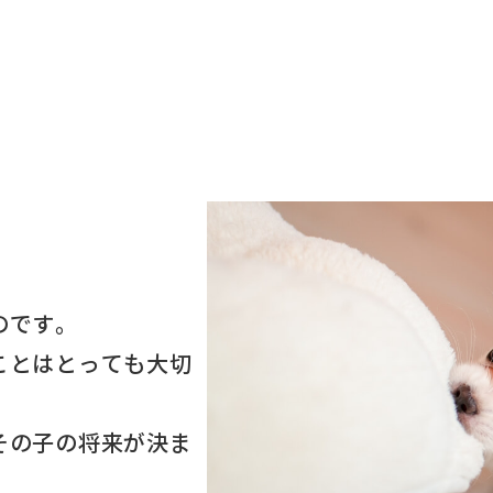
のです。
ことはとっても大切
その子の将来が決ま