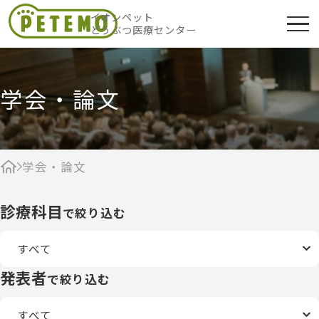
イオンペット
どうぶつ医療センター
学会・論文
学会・論文
診療科目
で絞り込む
発表者
で絞り込む