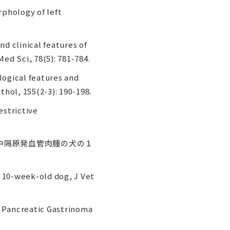
phology of left
d clinical features of
ed Sci, 78(5): 781-784.
ogical features and
hol, 155(2-3): 190-198.
estrictive
心室中隔原発血管肉腫の犬の１
a 10-week-old dog, J Vet
f Pancreatic Gastrinoma