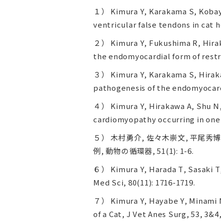
１） Kimura Y, Karakama S, Kobayas
ventricular false tendons in cat h
２） Kimura Y, Fukushima R, Hiraka
the endomyocardial form of restri
３） Kimura Y, Karakama S, Hiraka
pathogenesis of the endomyocardi
４） Kimura Y, Hirakawa A, Shu N, 
cardiomyopathy occurring in one
５） 木村勇介, 佐々木崇文, 平尾秀
例, 動物の循環器, 51(1): 1-6.
６） Kimura Y, Harada T, Sasaki T,
Med Sci, 80(11): 1716-1719.
７） Kimura Y, Hayabe Y, Minami N,
of a Cat, J Vet Anes Surg, 53, 3&4