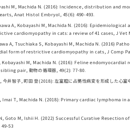
hi M, Machida N. (2016): Incidence, distribution and mor
earts, Anat Histol Embryol, 45(6): 490-493.
wa A, Kobayashi M, Machida N. (2016): Epidemiological an
ctive cardiomyopathy in cats: a review of 41 cases, J Vet M
wa A, Tsuchiaka S, Kobayashi M, Machida N. (2016) Pathol
al form of restrictive cardiomyopathy in cats, J Comp Pat
Kobayashi M, Machida N. (2016): Feline endomyocardial r
 sibling pair, 動物の循環器, 49(2): 77-80.
博, 今井智子, 町田 登(2018): 左室腔に占拠性病変を形成した
 Imai T, Machida N. (2018): Primary cardiac lymphoma in 
 Goto M, Ishii H. (2022) Successful Curative Resection o
, 49-53