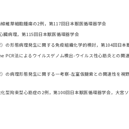
線維芽細胞腫瘍の2例，第117回日本獣医循環器学会
心臓病理，第115回日本獣医循環器学会
）の形態病理発生に関する免疫組織化学的検討，第104回日本
time PCR法によるウイルスゲノム検出-ウイルス性心筋炎との関
）の病理形態発生に関する一考察-左室仮腱索との関連性を視野に
化型拘束型心筋症の2例，第100回日本獣医循環器学会，大宮