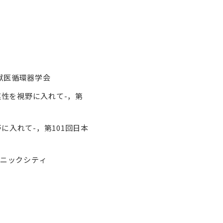
獣医循環器学会
連性を視野に入れて-，第
入れて-，第101回日本
ソニックシティ