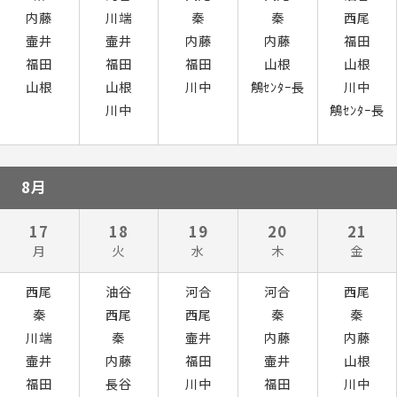
内藤
川端
秦
秦
西尾
壷井
壷井
内藤
内藤
福田
福田
福田
福田
山根
山根
山根
山根
川中
鵤ｾﾝﾀｰ長
川中
川中
鵤ｾﾝﾀｰ長
8月
17
18
19
20
21
月
火
水
木
金
西尾
油谷
河合
河合
西尾
秦
西尾
西尾
秦
秦
川端
秦
壷井
内藤
内藤
壷井
内藤
福田
壷井
山根
福田
長谷
川中
福田
川中