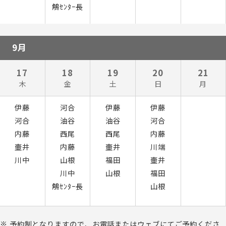
鵤ｾﾝﾀｰ長
9月
17
18
19
20
21
木
金
土
日
月
伊藤
河合
伊藤
伊藤
河合
油谷
油谷
河合
内藤
西尾
西尾
内藤
壷井
内藤
壷井
川端
川中
山根
福田
壷井
川中
山根
福田
鵤ｾﾝﾀｰ長
山根
予約制となりますので、お電話またはウェブにてご予約くださ