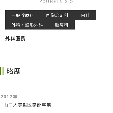
YOUHEI NISIO
一般診療科
画像診断科
内科
外科・整形外科
腫瘍科
外科医長
略歴
2012年
山口大学獣医学部卒業