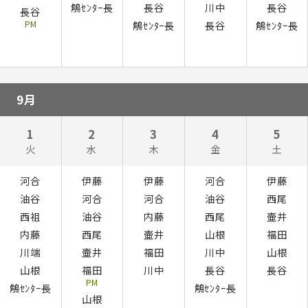
鵤ｾﾝﾀｰ長
長谷
川中
長谷
長谷
PM
鵤ｾﾝﾀｰ長
長谷
鵤ｾﾝﾀｰ長
9月
1
2
3
4
5
火
水
木
金
土
河合
伊藤
伊藤
河合
伊藤
油谷
河合
河合
油谷
西尾
西祖
油谷
内藤
西尾
壷井
内藤
西尾
壷井
山根
福田
川端
壷井
福田
川中
山根
山根
福田
川中
長谷
長谷
PM
鵤ｾﾝﾀｰ長
鵤ｾﾝﾀｰ長
山根