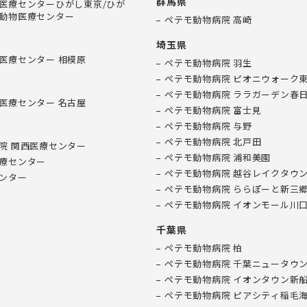
群馬県
医療センターひがし東京/ひが
動物医療センター
ペテモ動物病院 高崎
埼玉県
医療センター 相模原
ペテモ動物病院 羽生
ペテモ動物病院 ピオニウォーク
ペテモ動物病院 ララガーデン春
医療センター 名古屋
ペテモ動物病院 富士見
ペテモ動物病院 与野
ペテモ動物病院 北戸田
院 関西医療センター
ペテモ動物病院 浦和美園
療センター
ペテモ動物病院 越谷レイクタウ
ンター
ペテモ動物病院 ららぽーと新三
ペテモ動物病院 イオンモール川
千葉県
ペテモ動物病院 柏
ペテモ動物病院 千葉ニュータウ
ペテモ動物病院 イオンタウン新
ペテモ動物病院 ピアシティ稲毛