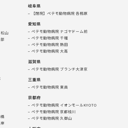
岐阜県
【閉院】ペテモ動物病院 各務原
愛知県
ペテモ動物病院 ナゴヤドーム前
東松山
ペテモ動物病院 千種
日部
ペテモ動物病院 熱田
ペテモ動物病院 大高
滋賀県
ペテモ動物病院 ブランチ大津京
ン
郷
三重県
口
ペテモ動物病院 東員
京都府
ペテモ動物病院 イオンモールKYOTO
ン
ペテモ動物病院 京都桂川
船橋
ペテモ動物病院 久御山
海岸